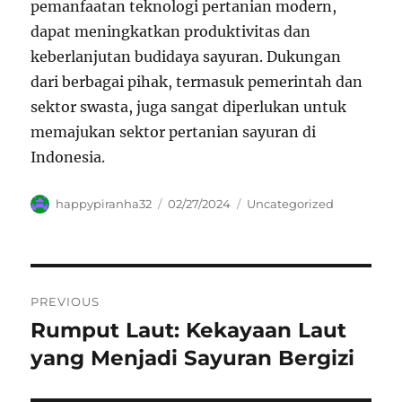
pemanfaatan teknologi pertanian modern,
dapat meningkatkan produktivitas dan
keberlanjutan budidaya sayuran. Dukungan
dari berbagai pihak, termasuk pemerintah dan
sektor swasta, juga sangat diperlukan untuk
memajukan sektor pertanian sayuran di
Indonesia.
Author
Posted
Categories
happypiranha32
02/27/2024
Uncategorized
on
Navigasi
PREVIOUS
pos
Rumput Laut: Kekayaan Laut
Previous
post:
yang Menjadi Sayuran Bergizi