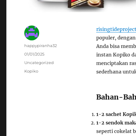
risingtideprojec
populer, dengan
Author
happypiranha32
Anda bisa mem
Posted
01/01/2025
instan Kopiko 
on
Categories
Uncategorized
menciptakan ras
Tags
Kopiko
sederhana untu
Bahan-Bah
1-2 sachet Kopi
1-2 sendok mak
seperti cokelat