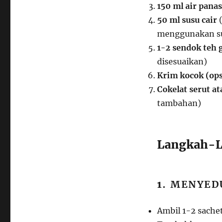
150 ml air panas
50 ml susu cair
(
menggunakan su
1-2 sendok teh g
disesuaikan)
Krim kocok (ops
Cokelat serut a
tambahan)
Langkah-L
1.
MENYED
Ambil 1-2 sache