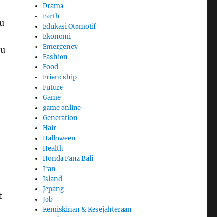
Drama
Earth
su
Edukasi Otomotif
Ekonomi
Emergency
su
Fashion
Food
Friendship
Future
Game
game online
Generation
Hair
Halloween
Health
Honda Fanz Bali
Iran
Island
Jepang
t
Job
Kemiskinan & Kesejahteraan