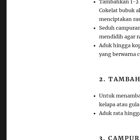
Tambahkan 1-2 
Cokelat bubuk a
menciptakan ras
Seduh campuran 
mendidih agar ra
Aduk hingga kop
yang berwarna c
2.
TAMBAH
Untuk menambah
kelapa atau gula
Aduk rata hingg
3.
CAMPUR