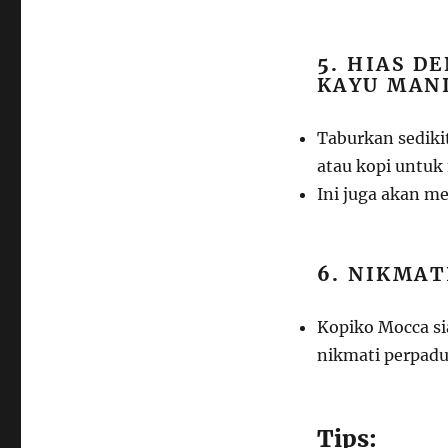
5.
HIAS D
KAYU MANI
Taburkan sedikit
atau kopi untuk
Ini juga akan m
6.
NIKMAT
Kopiko Mocca si
nikmati perpadua
Tips: