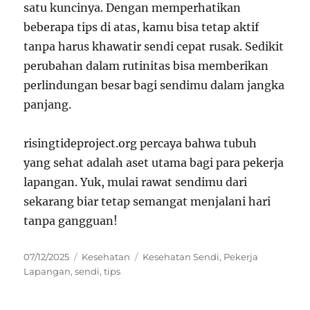
satu kuncinya. Dengan memperhatikan
beberapa tips di atas, kamu bisa tetap aktif
tanpa harus khawatir sendi cepat rusak. Sedikit
perubahan dalam rutinitas bisa memberikan
perlindungan besar bagi sendimu dalam jangka
panjang.
risingtideproject.org percaya bahwa tubuh
yang sehat adalah aset utama bagi para pekerja
lapangan. Yuk, mulai rawat sendimu dari
sekarang biar tetap semangat menjalani hari
tanpa gangguan!
Posted
Categories
Tags
07/12/2025
Kesehatan
Kesehatan Sendi
,
Pekerja
on
Lapangan
,
sendi
,
tips