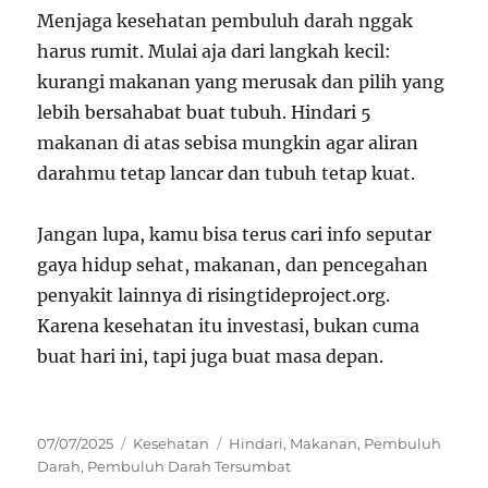
Menjaga kesehatan pembuluh darah nggak
harus rumit. Mulai aja dari langkah kecil:
kurangi makanan yang merusak dan pilih yang
lebih bersahabat buat tubuh. Hindari 5
makanan di atas sebisa mungkin agar aliran
darahmu tetap lancar dan tubuh tetap kuat.
Jangan lupa, kamu bisa terus cari info seputar
gaya hidup sehat, makanan, dan pencegahan
penyakit lainnya di risingtideproject.org.
Karena kesehatan itu investasi, bukan cuma
buat hari ini, tapi juga buat masa depan.
Posted
Categories
Tags
07/07/2025
Kesehatan
Hindari
,
Makanan
,
Pembuluh
on
Darah
,
Pembuluh Darah Tersumbat