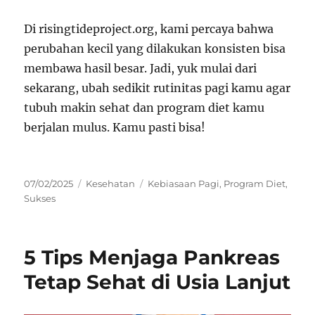
Di risingtideproject.org, kami percaya bahwa
perubahan kecil yang dilakukan konsisten bisa
membawa hasil besar. Jadi, yuk mulai dari
sekarang, ubah sedikit rutinitas pagi kamu agar
tubuh makin sehat dan program diet kamu
berjalan mulus. Kamu pasti bisa!
Posted
Categories
Tags
07/02/2025
Kesehatan
Kebiasaan Pagi
,
Program Diet
,
on
Sukses
5 Tips Menjaga Pankreas
Tetap Sehat di Usia Lanjut