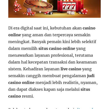
Di era digital saat ini, kebutuhan akan
casino
online
yang aman dan terpercaya semakin
meningkat. Banyak pemain kini lebih selektif
dalam memilih
situs casino online
yang
menawarkan layanan profesional, terutama
dalam hal kecepatan transaksi dan keamanan
sistem. Kehadiran layanan
live casino
yang
semakin canggih membuat pengalaman
judi
casino online
menjadi lebih realistis, nyaman,
dan dapat diakses kapan saja melalui
situs
casino
resmi.