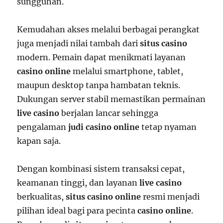
sungguhan.
Kemudahan akses melalui berbagai perangkat
juga menjadi nilai tambah dari
situs casino
modern. Pemain dapat menikmati layanan
casino online
melalui smartphone, tablet,
maupun desktop tanpa hambatan teknis.
Dukungan server stabil memastikan permainan
live casino
berjalan lancar sehingga
pengalaman
judi casino online
tetap nyaman
kapan saja.
Dengan kombinasi sistem transaksi cepat,
keamanan tinggi, dan layanan
live casino
berkualitas,
situs casino online
resmi menjadi
pilihan ideal bagi para pecinta
casino online
.