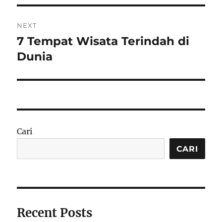
NEXT
7 Tempat Wisata Terindah di
Next
post:
Dunia
Cari
CARI
Recent Posts