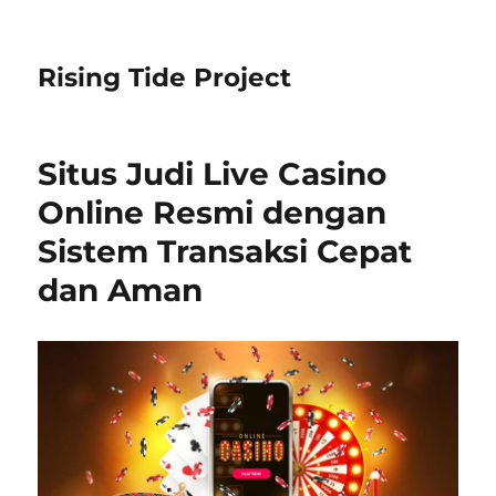
Rising Tide Project
Situs Judi Live Casino
Online Resmi dengan
Sistem Transaksi Cepat
dan Aman