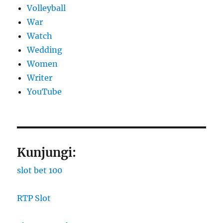
Volleyball
War
Watch
Wedding
Women
Writer
YouTube
Kunjungi:
slot bet 100
RTP Slot