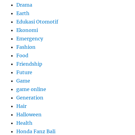
Drama
Earth
Edukasi Otomotif
Ekonomi
Emergency
Fashion
Food
Friendship
Future
Game
game online
Generation
Hair
Halloween
Health
Honda Fanz Bali