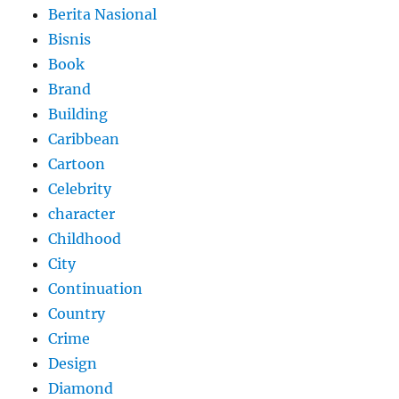
Berita Nasional
Bisnis
Book
Brand
Building
Caribbean
Cartoon
Celebrity
character
Childhood
City
Continuation
Country
Crime
Design
Diamond