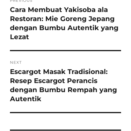
PREVIOUS
pos
Cara Membuat Yakisoba ala
Previous
post:
Restoran: Mie Goreng Jepang
dengan Bumbu Autentik yang
Lezat
NEXT
Escargot Masak Tradisional:
Next
post:
Resep Escargot Perancis
dengan Bumbu Rempah yang
Autentik