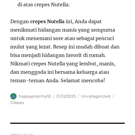
di atas crepes Nutella.
Dengan
crepes Nutella
ini, Anda dapat
menikmati hidangan manis yang sempurna
untuk menemani sore atau sebagai pencuci
mulut yang lezat. Resep ini mudah dibuat dan
bisa menjadi hidangan favorit di rumah.
Nikmati crepes Nutella yang lembut, manis,
dan menggoda ini bersama keluarga atau
teman-teman Anda. Selamat mencoba!
Author
Posted
Categories
Tags
happypiranha32
01/12/2025
Uncategorized
on
Crepes
Navigasi