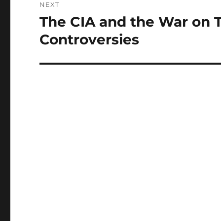
NEXT
The CIA and the War on T
Next
post:
Controversies