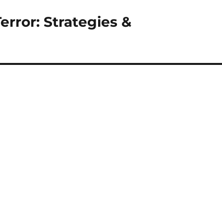
error: Strategies &