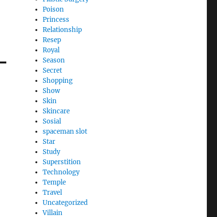
Poison
Princess
Relationship
Resep
Royal
Season
Secret
Shopping
Show
Skin
Skincare
Sosial
spaceman slot
Star
Study
Superstition
Technology
Temple
Travel
Uncategorized
Villain