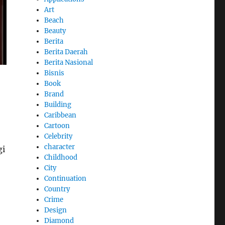
Art
Beach
Beauty
Berita
Berita Daerah
Berita Nasional
Bisnis
Book
Brand
Building
Caribbean
Cartoon
Celebrity
character
gi
Childhood
City
Continuation
Country
Crime
Design
Diamond