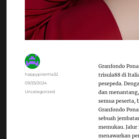
Granfondo Ponal
Author
happypiranha32
trisula88 di It
Posted
09/25/2024
pesepeda. Denga
on
Categories
Uncategorized
dan menantang,
semua peserta, 
Granfondo Ponal
sebuah jembata
memukau. Jalur 
menawarkan pem