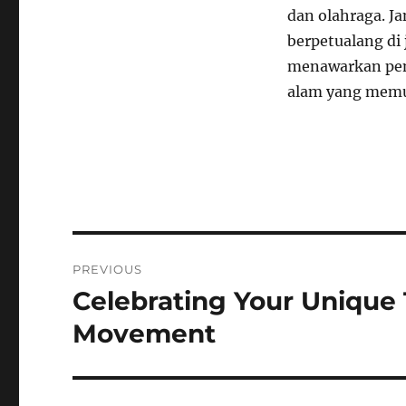
dan olahraga. J
berpetualang di 
menawarkan pen
alam yang memu
Navigasi
PREVIOUS
pos
Celebrating Your Unique 
Previous
post:
Movement