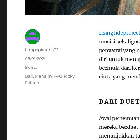
risingtideprojec
musisi sekaligu
Author
happypiranha32
penyanyi yang n
Posted
05/01/2024
diri untuk mena
on
Categories
Berita
bermula dari ker
Tags
Bali
,
Mahalini Ayu
,
Rizky
cinta yang men
Febian
DARI DUET
Awal pertemuan 
mereka berduet 
menunjukkan tan