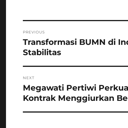
Navigasi
PREVIOUS
pos
Transformasi BUMN di Ind
Previous
post:
Stabilitas
NEXT
Megawati Pertiwi Perkuat
Next
post:
Kontrak Menggiurkan Be