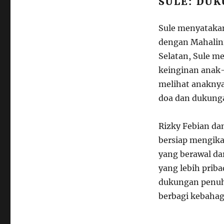
SULE: DU
Sule menyataka
dengan Mahalini
Selatan, Sule m
keinginan anak-
melihat anaknya
doa dan dukunga
Rizky Febian dan
bersiap mengika
yang berawal dar
yang lebih prib
dukungan penuh 
berbagi kebahag