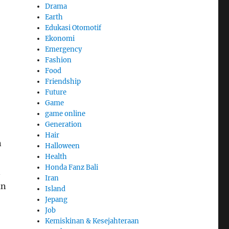
Drama
Earth
Edukasi Otomotif
Ekonomi
Emergency
Fashion
Food
Friendship
Future
Game
game online
Generation
Hair
n
Halloween
Health
Honda Fanz Bali
n
Iran
an
Island
Jepang
Job
Kemiskinan & Kesejahteraan