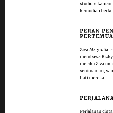
studio rekaman
kemudian berk
PERAN PE
PERTEMU
Ziva Magnolia, 
membawa Rizky d
melalui Ziva me
seniman ini, ya
hati mereka.
PERJALAN
Perjalanan cinta