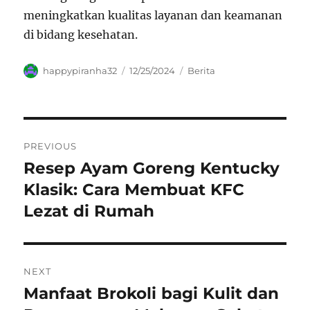
meningkatkan kualitas layanan dan keamanan
di bidang kesehatan.
Author
Posted
Categories
happypiranha32
12/25/2024
Berita
on
Navigasi
PREVIOUS
pos
Resep Ayam Goreng Kentucky
Previous
post:
Klasik: Cara Membuat KFC
Lezat di Rumah
NEXT
Manfaat Brokoli bagi Kulit dan
Next