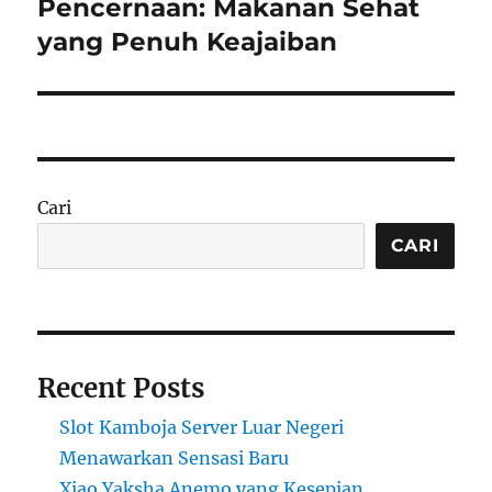
post:
Pencernaan: Makanan Sehat
yang Penuh Keajaiban
Cari
CARI
Recent Posts
Slot Kamboja Server Luar Negeri
Menawarkan Sensasi Baru
Xiao Yaksha Anemo yang Kesepian