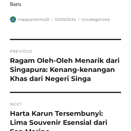
Baru.
Author
Posted
Categories
happypiranha32
02/06/2024
Uncategorized
on
Navigasi
PREVIOUS
pos
Ragam Oleh-Oleh Menarik dari
Previous
post:
Singapura: Kenang-kenangan
Khas dari Negeri Singa
NEXT
Harta Karun Tersembunyi:
Next
post:
Lima Souvenir Esensial dari