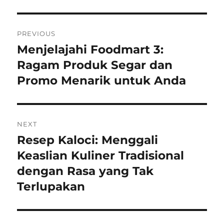
Navigasi
PREVIOUS
pos
Menjelajahi Foodmart 3:
Previous
post:
Ragam Produk Segar dan
Promo Menarik untuk Anda
NEXT
Resep Kaloci: Menggali
Next
post:
Keaslian Kuliner Tradisional
dengan Rasa yang Tak
Terlupakan