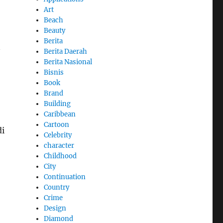
Art
Beach
Beauty
Berita
n
Berita Daerah
Berita Nasional
Bisnis
Book
Brand
Building
Caribbean
Cartoon
di
Celebrity
character
Childhood
City
Continuation
Country
Crime
Design
Diamond