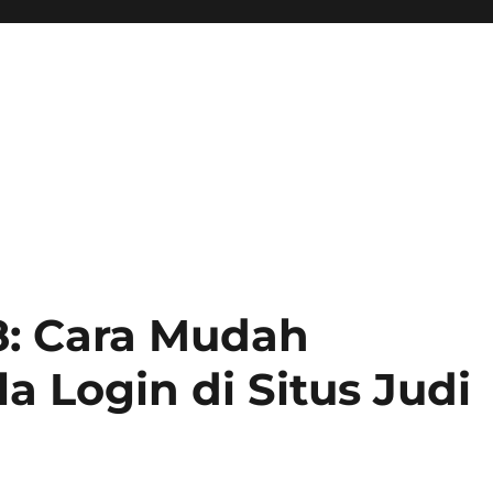
: Cara Mudah
 Login di Situs Judi