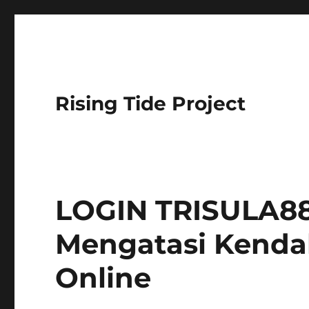
Rising Tide Project
LOGIN TRISULA88
Mengatasi Kendala
Online