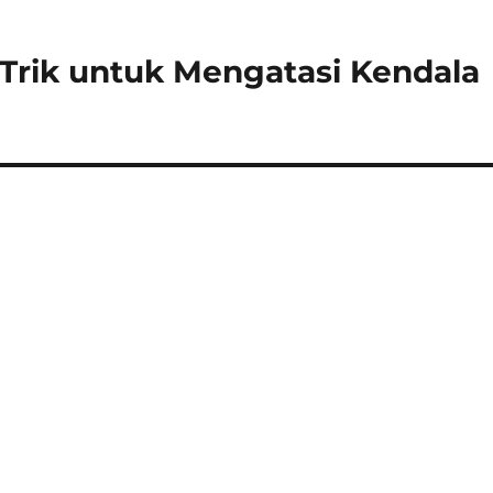
n Trik untuk Mengatasi Kendala