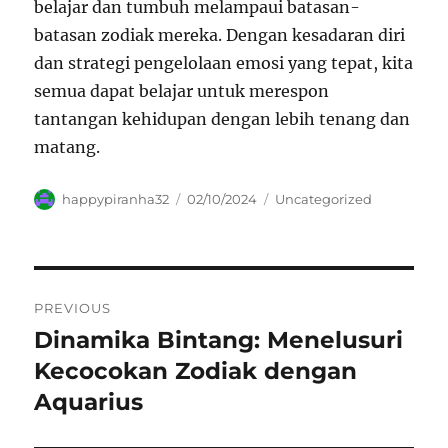
belajar dan tumbuh melampaui batasan-
batasan zodiak mereka. Dengan kesadaran diri
dan strategi pengelolaan emosi yang tepat, kita
semua dapat belajar untuk merespon
tantangan kehidupan dengan lebih tenang dan
matang.
Author
Posted
Categories
happypiranha32
02/10/2024
Uncategorized
on
Navigasi
PREVIOUS
pos
Dinamika Bintang: Menelusuri
Previous
post:
Kecocokan Zodiak dengan
Aquarius