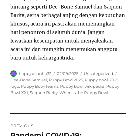
bintang seperti Dee-Bone Samuel dan Saquon
Barky, serta berbagai anjing dengan kebutuhan
khusus, acara ini pasti akan memenangkan
hati penonton di seluruh dunia. Jangan
lewatkan kesempatan untuk menyaksikan
acara ini dan mungkin menemukan anggota
baru untuk keluarga Anda.
Author
Posted
Categories
Tags
happypiranha32
02/09/2025
Uncategorized
on
Dee-Bone Samuel
,
Puppy Bowl 2025
,
Puppy bowl 2025
logo
,
Puppy Bowl teams
,
Puppy bowl wikipedia
,
Puppy
Bowl XXI
,
Saquon Barky
,
When is the Puppy Bowl
Navigasi
PREVIOUS
pos
Pandemi COVID-19:
Previous