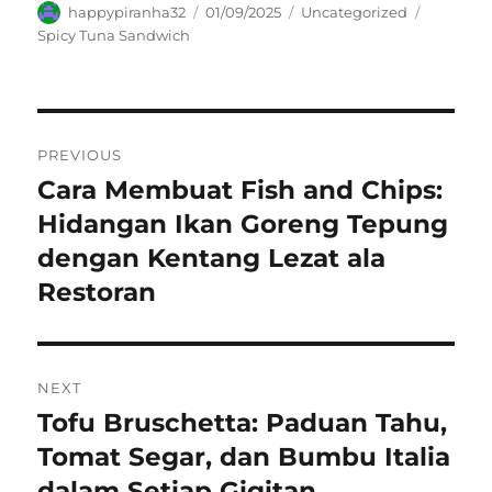
Author
Posted
Categories
Tags
happypiranha32
01/09/2025
Uncategorized
on
Spicy Tuna Sandwich
Navigasi
PREVIOUS
pos
Cara Membuat Fish and Chips:
Previous
post:
Hidangan Ikan Goreng Tepung
dengan Kentang Lezat ala
Restoran
NEXT
Tofu Bruschetta: Paduan Tahu,
Next
post:
Tomat Segar, dan Bumbu Italia
dalam Setiap Gigitan