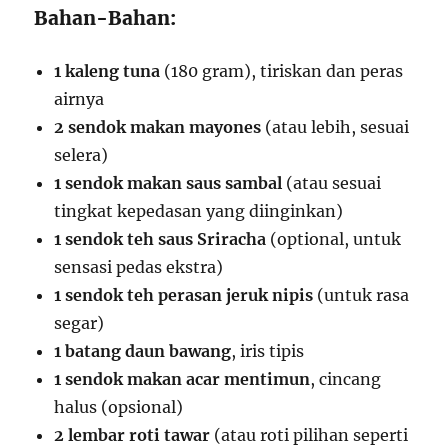
Bahan-Bahan:
1 kaleng tuna
(180 gram), tiriskan dan peras
airnya
2 sendok makan mayones
(atau lebih, sesuai
selera)
1 sendok makan saus sambal
(atau sesuai
tingkat kepedasan yang diinginkan)
1 sendok teh saus Sriracha
(optional, untuk
sensasi pedas ekstra)
1 sendok teh perasan jeruk nipis
(untuk rasa
segar)
1 batang daun bawang
, iris tipis
1 sendok makan acar mentimun
, cincang
halus (opsional)
2 lembar roti tawar
(atau roti pilihan seperti