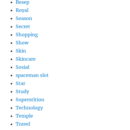
Resep
Royal
Season
Secret
Shopping
Show
Skin
Skincare
Sosial
spaceman slot
Star
Study
Superstition
Technology
Temple
Travel