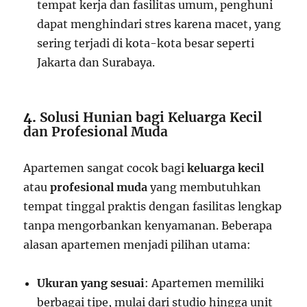
tempat kerja dan fasilitas umum, penghuni
dapat menghindari stres karena macet, yang
sering terjadi di kota-kota besar seperti
Jakarta dan Surabaya.
4.
Solusi Hunian bagi Keluarga Kecil
dan Profesional Muda
Apartemen sangat cocok bagi
keluarga kecil
atau
profesional muda
yang membutuhkan
tempat tinggal praktis dengan fasilitas lengkap
tanpa mengorbankan kenyamanan. Beberapa
alasan apartemen menjadi pilihan utama:
Ukuran yang sesuai
: Apartemen memiliki
berbagai tipe, mulai dari studio hingga unit