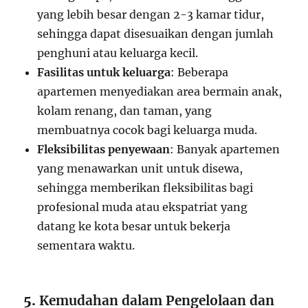
yang lebih besar dengan 2-3 kamar tidur,
sehingga dapat disesuaikan dengan jumlah
penghuni atau keluarga kecil.
Fasilitas untuk keluarga
: Beberapa
apartemen menyediakan area bermain anak,
kolam renang, dan taman, yang
membuatnya cocok bagi keluarga muda.
Fleksibilitas penyewaan
: Banyak apartemen
yang menawarkan unit untuk disewa,
sehingga memberikan fleksibilitas bagi
profesional muda atau ekspatriat yang
datang ke kota besar untuk bekerja
sementara waktu.
5.
Kemudahan dalam Pengelolaan dan