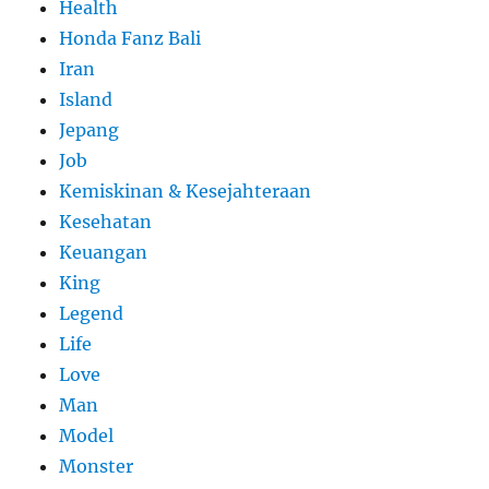
Health
Honda Fanz Bali
Iran
Island
Jepang
Job
Kemiskinan & Kesejahteraan
Kesehatan
Keuangan
King
Legend
Life
Love
Man
Model
Monster