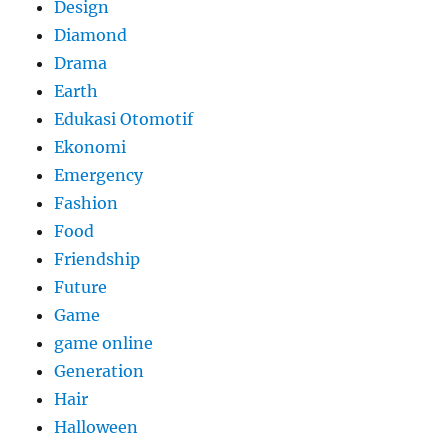
Design
Diamond
Drama
Earth
Edukasi Otomotif
Ekonomi
Emergency
Fashion
Food
Friendship
Future
Game
game online
Generation
Hair
Halloween