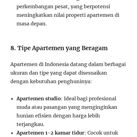
perkembangan pesat, yang berpotensi
meningkatkan nilai properti apartemen di
masa depan.
8.
Tipe Apartemen yang Beragam
Apartemen di Indonesia datang dalam berbagai
ukuran dan tipe yang dapat disesuaikan
dengan kebutuhan penghuninya:
Apartemen studio
: Ideal bagi profesional
muda atau pasangan yang menginginkan
hunian efisien dengan harga lebih
terjangkau.
Apartemen 1-2 kamar tidur
: Cocok untuk