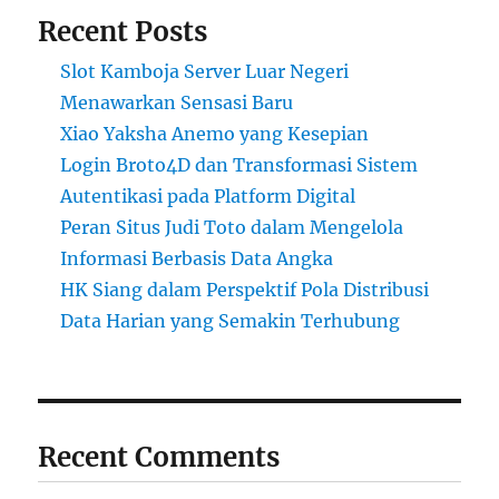
Recent Posts
Slot Kamboja Server Luar Negeri
Menawarkan Sensasi Baru
Xiao Yaksha Anemo yang Kesepian
Login Broto4D dan Transformasi Sistem
Autentikasi pada Platform Digital
Peran Situs Judi Toto dalam Mengelola
Informasi Berbasis Data Angka
HK Siang dalam Perspektif Pola Distribusi
Data Harian yang Semakin Terhubung
Recent Comments