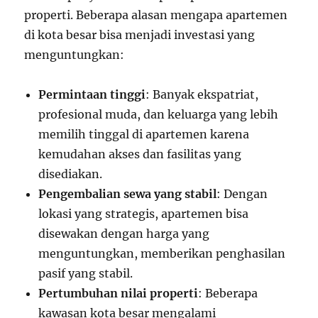
properti. Beberapa alasan mengapa apartemen
di kota besar bisa menjadi investasi yang
menguntungkan:
Permintaan tinggi
: Banyak ekspatriat,
profesional muda, dan keluarga yang lebih
memilih tinggal di apartemen karena
kemudahan akses dan fasilitas yang
disediakan.
Pengembalian sewa yang stabil
: Dengan
lokasi yang strategis, apartemen bisa
disewakan dengan harga yang
menguntungkan, memberikan penghasilan
pasif yang stabil.
Pertumbuhan nilai properti
: Beberapa
kawasan kota besar mengalami