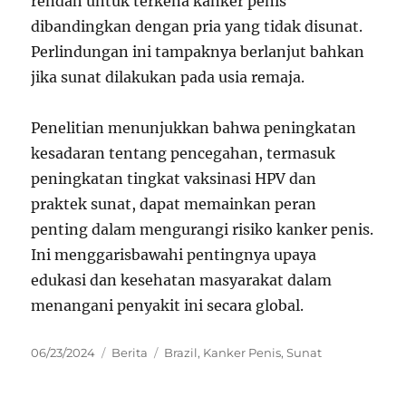
rendah untuk terkena kanker penis
dibandingkan dengan pria yang tidak disunat.
Perlindungan ini tampaknya berlanjut bahkan
jika sunat dilakukan pada usia remaja.
Penelitian menunjukkan bahwa peningkatan
kesadaran tentang pencegahan, termasuk
peningkatan tingkat vaksinasi HPV dan
praktek sunat, dapat memainkan peran
penting dalam mengurangi risiko kanker penis.
Ini menggarisbawahi pentingnya upaya
edukasi dan kesehatan masyarakat dalam
menangani penyakit ini secara global.
Posted
Categories
Tags
06/23/2024
Berita
Brazil
,
Kanker Penis
,
Sunat
on