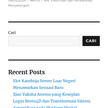
06/02/2024
Berita
KAI
,
Pasundan dan Ambarawa
,
on
Penyerangan
Cari
CARI
Recent Posts
Slot Kamboja Server Luar Negeri
Menawarkan Sensasi Baru
Xiao Yaksha Anemo yang Kesepian
Login Broto4D dan Transformasi Sistem
Autentikasi pada Platform Digital