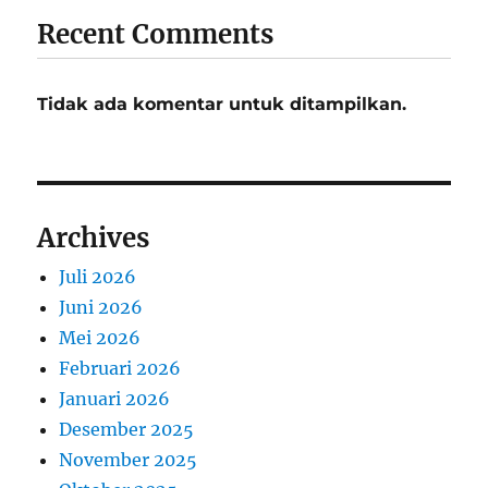
Recent Comments
Tidak ada komentar untuk ditampilkan.
Archives
Juli 2026
Juni 2026
Mei 2026
Februari 2026
Januari 2026
Desember 2025
November 2025