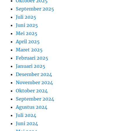
Oktober 2025
September 2025
Juli 2025
Juni 2025
Mei 2025
April 2025
Maret 2025
Februari 2025
Januari 2025
Desember 2024
November 2024
Oktober 2024
September 2024
Agustus 2024
Juli 2024
Juni 2024