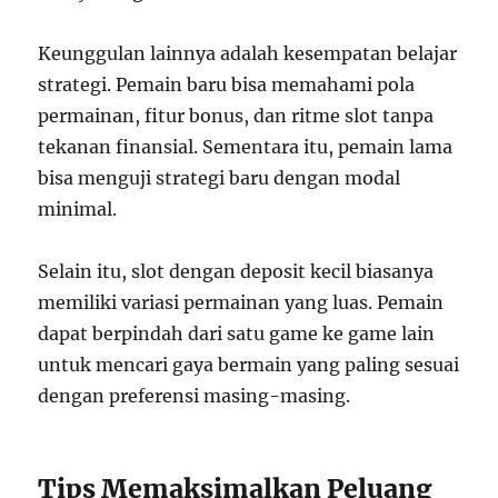
Keunggulan lainnya adalah kesempatan belajar
strategi. Pemain baru bisa memahami pola
permainan, fitur bonus, dan ritme slot tanpa
tekanan finansial. Sementara itu, pemain lama
bisa menguji strategi baru dengan modal
minimal.
Selain itu, slot dengan deposit kecil biasanya
memiliki variasi permainan yang luas. Pemain
dapat berpindah dari satu game ke game lain
untuk mencari gaya bermain yang paling sesuai
dengan preferensi masing-masing.
Tips Memaksimalkan Peluang