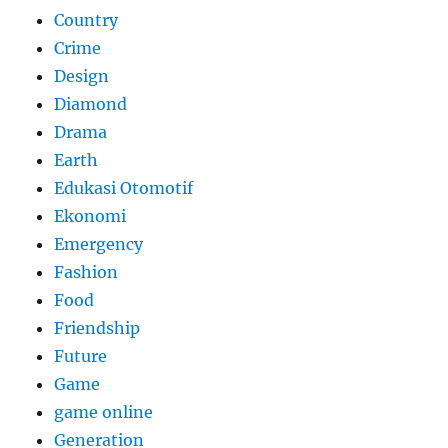
Country
Crime
Design
Diamond
Drama
Earth
Edukasi Otomotif
Ekonomi
Emergency
Fashion
Food
Friendship
Future
Game
game online
Generation