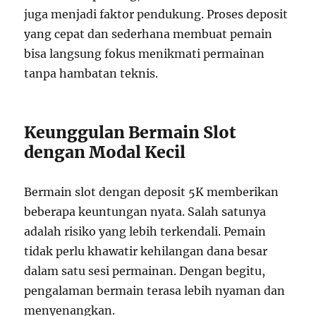
juga menjadi faktor pendukung. Proses deposit
yang cepat dan sederhana membuat pemain
bisa langsung fokus menikmati permainan
tanpa hambatan teknis.
Keunggulan Bermain Slot
dengan Modal Kecil
Bermain slot dengan deposit 5K memberikan
beberapa keuntungan nyata. Salah satunya
adalah risiko yang lebih terkendali. Pemain
tidak perlu khawatir kehilangan dana besar
dalam satu sesi permainan. Dengan begitu,
pengalaman bermain terasa lebih nyaman dan
menyenangkan.