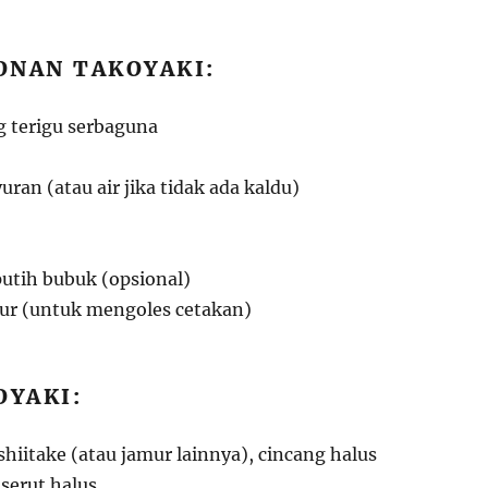
ONAN TAKOYAKI:
 terigu serbaguna
uran (atau air jika tidak ada kaldu)
putih bubuk (opsional)
yur (untuk mengoles cetakan)
OYAKI:
hiitake (atau jamur lainnya), cincang halus
 serut halus