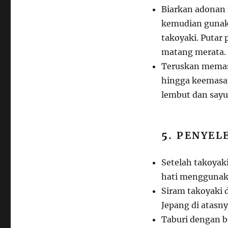
Biarkan adonan 
kemudian gunaka
takoyaki. Putar
matang merata.
Teruskan memas
hingga keemasan
lembut dan say
5.
PENYELE
Setelah takoyak
hati menggunaka
Siram takoyaki 
Jepang di atasny
Taburi dengan b