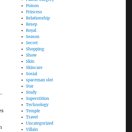
Poison
Princess
Relationship
Resep
Royal
Season
Secret
Shopping
Show
Skin
Skincare
Sosial
spaceman slot
Star
Study
i-
Superstition
Technology
es
Temple
Travel
Uncategorized
n
Villain