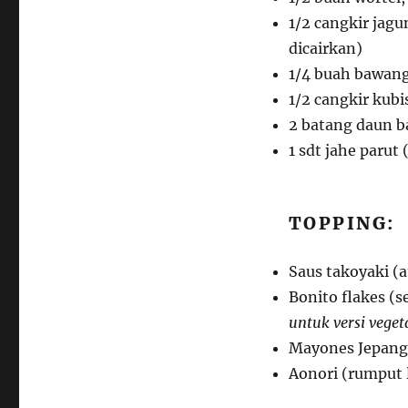
1/2 cangkir jag
dicairkan)
1/4 buah bawang
1/2 cangkir kubis
2 batang daun ba
1 sdt jahe parut
TOPPING:
Saus takoyaki (
Bonito flakes (s
untuk versi veget
Mayones Jepang 
Aonori (rumput 