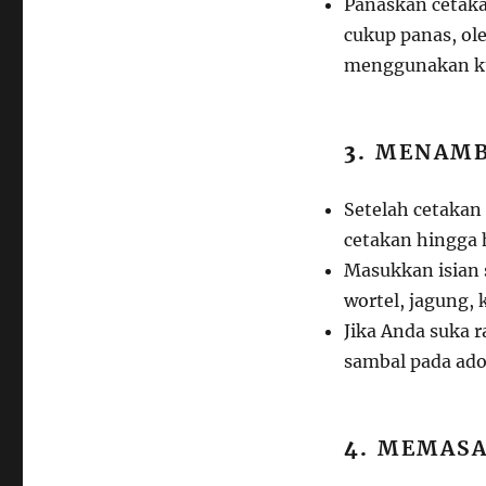
Panaskan cetaka
cukup panas, ole
menggunakan ku
3.
MENAMB
Setelah cetakan
cetakan hingga 
Masukkan isian 
wortel, jagung, 
Jika Anda suka r
sambal pada ad
4.
MEMASA