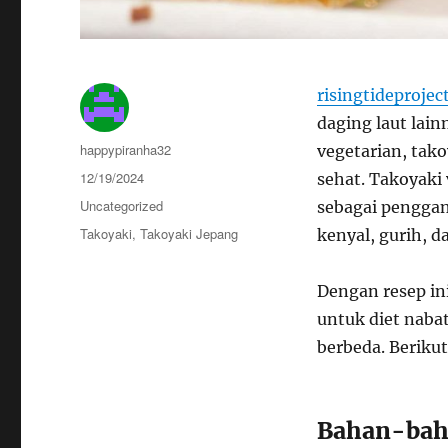
risingtideprojec
daging laut lai
Author
happypiranha32
vegetarian, tako
Posted
12/19/2024
sehat. Takoyaki
on
Categories
Uncategorized
sebagai penggan
Tags
Takoyaki
,
Takoyaki Jepang
kenyal, gurih, 
Dengan resep in
untuk diet nabat
berbeda. Beriku
Bahan-bah