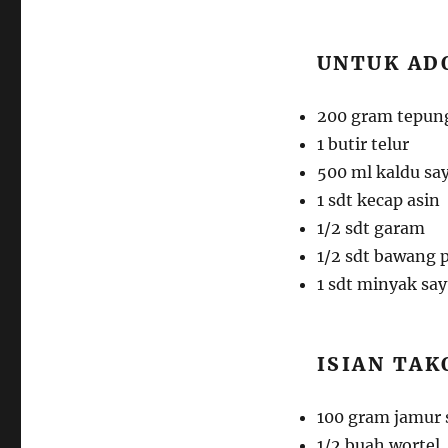
UNTUK AD
200 gram tepung
1 butir telur
500 ml kaldu say
1 sdt kecap asin
1/2 sdt garam
1/2 sdt bawang 
1 sdt minyak sa
ISIAN TAK
100 gram jamur s
1/2 buah wortel,