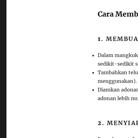
Cara Membu
1.
MEMBUA
Dalam mangkuk 
sedikit-sedikit
Tambahkan telur
menggunakan). 
Diamkan adonan 
adonan lebih m
2.
MENYIA