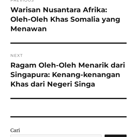
PREVIOUS
pos
Warisan Nusantara Afrika:
Previous
post:
Oleh-Oleh Khas Somalia yang
Menawan
NEXT
Ragam Oleh-Oleh Menarik dari
Next
post:
Singapura: Kenang-kenangan
Khas dari Negeri Singa
Cari