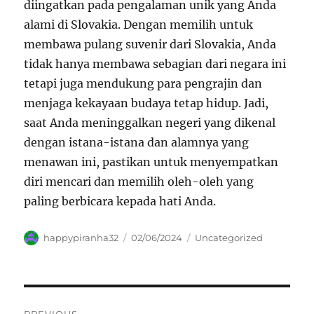
diingatkan pada pengalaman unik yang Anda
alami di Slovakia. Dengan memilih untuk
membawa pulang suvenir dari Slovakia, Anda
tidak hanya membawa sebagian dari negara ini
tetapi juga mendukung para pengrajin dan
menjaga kekayaan budaya tetap hidup. Jadi,
saat Anda meninggalkan negeri yang dikenal
dengan istana-istana dan alamnya yang
menawan ini, pastikan untuk menyempatkan
diri mencari dan memilih oleh-oleh yang
paling berbicara kepada hati Anda.
Author
Posted
Categories
happypiranha32
02/06/2024
Uncategorized
on
Navigasi