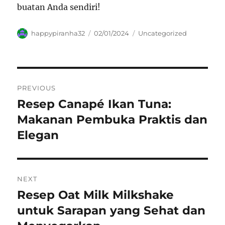
buatan Anda sendiri!
Author
Posted
Categories
happypiranha32
02/01/2024
Uncategorized
on
Navigasi
PREVIOUS
pos
Resep Canapé Ikan Tuna:
Previous
post:
Makanan Pembuka Praktis dan
Elegan
NEXT
Resep Oat Milk Milkshake
Next
post:
untuk Sarapan yang Sehat dan