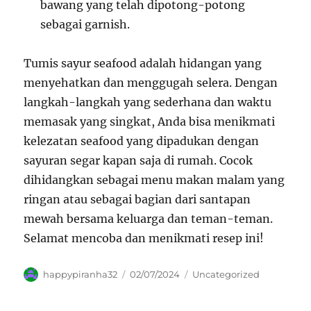
bawang yang telah dipotong-potong
sebagai garnish.
Tumis sayur seafood adalah hidangan yang
menyehatkan dan menggugah selera. Dengan
langkah-langkah yang sederhana dan waktu
memasak yang singkat, Anda bisa menikmati
kelezatan seafood yang dipadukan dengan
sayuran segar kapan saja di rumah. Cocok
dihidangkan sebagai menu makan malam yang
ringan atau sebagai bagian dari santapan
mewah bersama keluarga dan teman-teman.
Selamat mencoba dan menikmati resep ini!
Author
Posted
Categories
happypiranha32
02/07/2024
Uncategorized
on