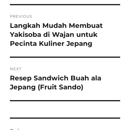
Navigasi
PREVIOUS
pos
Langkah Mudah Membuat
Previous
post:
Yakisoba di Wajan untuk
Pecinta Kuliner Jepang
NEXT
Resep Sandwich Buah ala
Next
post:
Jepang (Fruit Sando)